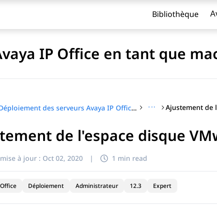
Bibliothèque
A
aya IP Office en tant que mac
···
Déploiement des serveurs Avaya IP Office en tant que machines virtuelles
stement de l'espace disque VM
titre
mise à jour :
Oct 02, 2020
|
1 min read
Office
Déploiement
Administrateur
12.3
Expert