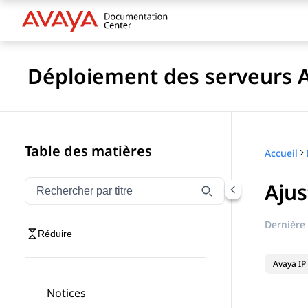
Déploiement des serveurs Av
Table des matières
Accueil
Aju
Filtrer la navigation par titre
Saisissez pour filtrer les éléments de navigation par 
Dernière 
Réduire
Avaya IP 
Notices