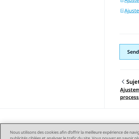
Ajust
Ajust
Send
Suje
Ajustem
Navig
process
bureau 
Nous utilisons des cookies afin d’offrir la meilleure expérience de navi
publicités ciblées et analyser le trafic du site. Vous pouvez en savoir 