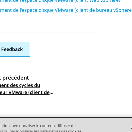
ement de l'espace disque VMware (client Web vSphere)
ement de l'espace disque VMware (client de bureau vSphere
 Feedback
t précédent
ent des cycles du
ation par sujet
eur VMware (client de
vSphere)
gation, personnaliser le contenu, diffuser des
plus ou personnaliser les paramètres des cookies