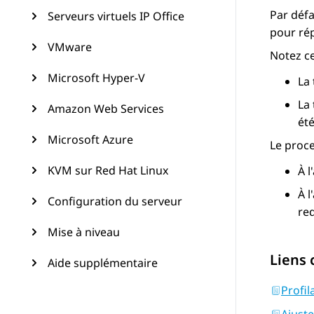
Par défa
Serveurs virtuels IP Office
pour rép
VMware
Notez c
Microsoft Hyper-V
La 
La 
Amazon Web Services
été
Microsoft Azure
Le proce
KVM sur Red Hat Linux
À l
À l
Configuration du serveur
re
Mise à niveau
Liens
Aide supplémentaire
Profil