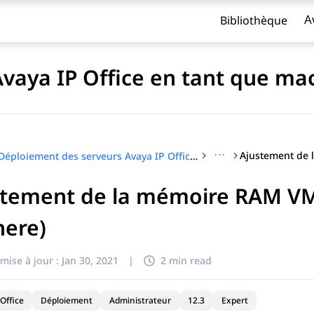
Bibliothèque
A
aya IP Office en tant que mac
···
Déploiement des serveurs Avaya IP Office en tant que machines virtuelles
stement de la mémoire RAM VM
titre
here)
mise à jour :
Jan 30, 2021
|
2 min read
Office
Déploiement
Administrateur
12.3
Expert