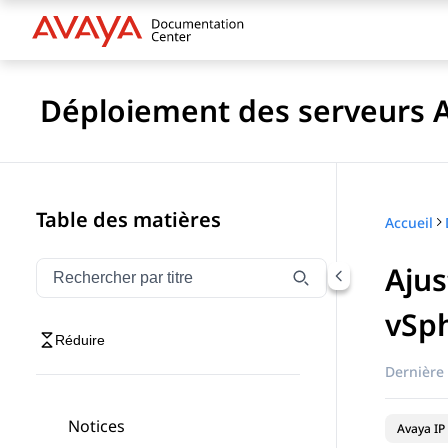
Déploiement des serveurs Av
Table des matières
Accueil
Aju
Filtrer la navigation par titre
Saisissez pour filtrer les éléments de navigation par 
vSp
Réduire
Dernière 
Notices
Avaya IP 