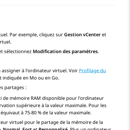
rtuel. Par exemple, cliquez sur
Gestion vCenter
et
rtuel.
 et sélectionnez
Modification des paramètres
.
 assigner à l'ordinateur virtuel. Voir
Profilage du
est indiquée en Mo ou en Go.
es partages :
ti de mémoire RAM disponible pour l'ordinateur
rvation supérieure à la valeur maximale. Pour les
 équivaut à 75-80 % de la valeur maximale.
ateur virtuel pour le partage de la mémoire de la
e
,
Normal
,
Fort
et
Personnalisé
. Plus un ordinateur