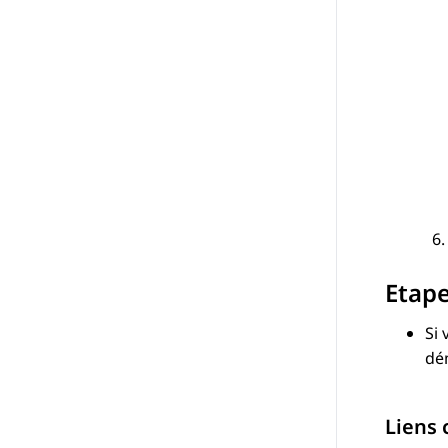
Etape
Si 
dém
Liens