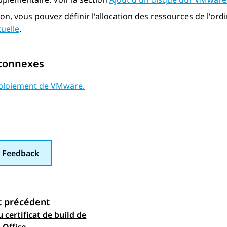
on, vous pouvez définir l'allocation des ressources de l'ordi
tuelle
.
 connexes
ploiement de VMware.
 Feedback
t précédent
 certificat de build de
ation par sujet