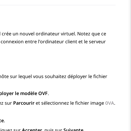
l crée un nouvel ordinateur virtuel. Notez que ce
connexion entre l'ordinateur client et le serveur
ôte sur lequel vous souhaitez déployer le fichier
ployer le modèle OVF
.
uez sur
Parcourir
et sélectionnez le fichier image
.
OVA
te
.
Cliquez sur
Accepter
, puis sur
Suivante
.