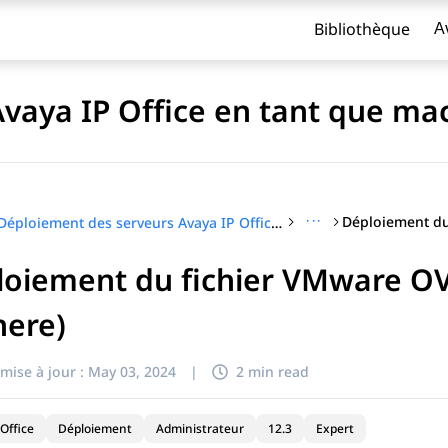
Bibliothèque
A
aya IP Office en tant que mac
···
Déploiement des serveurs Avaya IP Office en tant que machines virtuelles
oiement du fichier VMware OV
titre
here)
mise à jour :
May 03, 2024
|
2 min read
Office
Déploiement
Administrateur
12.3
Expert