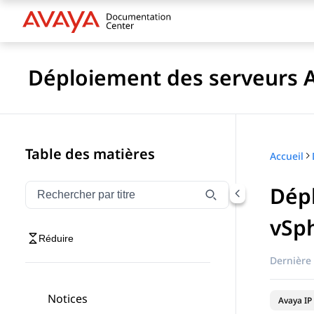
Déploiement des serveurs Av
Table des matières
Accueil
Dépl
Filtrer la navigation par titre
Saisissez pour filtrer les éléments de navigation par 
vSp
Réduire
Dernière 
Notices
Avaya IP 