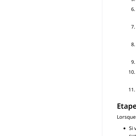
Etape
Lorsque 
Si 
su