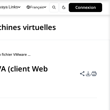
Connexion
vaya Links
Français
hines virtuelles
Déploiement du fichier VMware OVA (client Web vSphere)
A (client Web
Partager cet
Options d