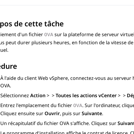
pos de cette tâche
iement d'un fichier
sur la plateforme de serveur virtue
OVA
s peut durer plusieurs heures, en fonction de la vitesse de 
uel.
édure
À l'aide du client Web vSphere, connectez-vous au serveur h
OVA.
Sélectionnez
Action
>
>
Toutes les actions vCenter
>
>
Dé
Entrez l'emplacement du fichier
. Sur l'ordinateur, cliq
OVA
Cliquez ensuite sur
Ouvrir
, puis sur
Suivante
.
Un récapitulatif du fichier OVA s'affiche. Cliquez sur
Suivan
Le programme d'installation affiche le contrat de licence. 