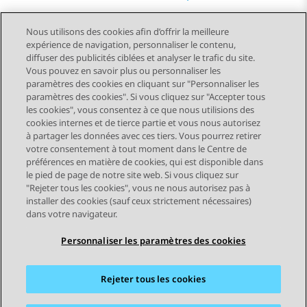
Nous utilisons des cookies afin d’offrir la meilleure
expérience de navigation, personnaliser le contenu,
diffuser des publicités ciblées et analyser le trafic du site.
Vous pouvez en savoir plus ou personnaliser les
Send Feedback
paramètres des cookies en cliquant sur "Personnaliser les
paramètres des cookies". Si vous cliquez sur "Accepter tous
les cookies", vous consentez à ce que nous utilisions des
cookies internes et de tierce partie et vous nous autorisez
Sujet précédent
Sujet suivant
à partager les données avec ces tiers. Vous pourrez retirer
Navigation par sujet
votre consentement à tout moment dans le Centre de
préférences en matière de cookies, qui est disponible dans
le pied de page de notre site web. Si vous cliquez sur
STAY CONNECTED
"Rejeter tous les cookies", vous ne nous autorisez pas à
installer des cookies (sauf ceux strictement nécessaires)
dans votre navigateur.
Personnaliser les paramètres des cookies
Rejeter tous les cookies
Plan du site
Conditions d'utilisation
Confidentialité
Politique de cookies
Marques commerciales