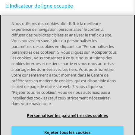
Indicateur de ligne occupée
Nous utilisons des cookies afin d’offrir la meilleure
expérience de navigation, personnaliser le contenu,
diffuser des publicités ciblées et analyser le trafic du site.
Vous pouvez en savoir plus ou personnaliser les
Send Feedback
paramètres des cookies en cliquant sur "Personnaliser les
paramètres des cookies". Si vous cliquez sur "Accepter tous
les cookies", vous consentez à ce que nous utilisions des
cookies internes et de tierce partie et vous nous autorisez
Sujet précédent
Sujet suivant
à partager les données avec ces tiers. Vous pourrez retirer
Navigation par sujet
votre consentement à tout moment dans le Centre de
préférences en matière de cookies, qui est disponible dans
le pied de page de notre site web. Si vous cliquez sur
STAY CONNECTED
"Rejeter tous les cookies", vous ne nous autorisez pas à
installer des cookies (sauf ceux strictement nécessaires)
dans votre navigateur.
Personnaliser les paramètres des cookies
Rejeter tous les cookies
Plan du site
Conditions d'utilisation
Confidentialité