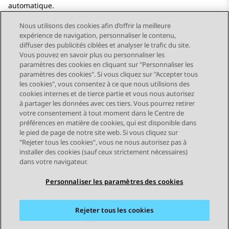
automatique.
Nous utilisons des cookies afin d’offrir la meilleure
expérience de navigation, personnaliser le contenu,
diffuser des publicités ciblées et analyser le trafic du site.
Vous pouvez en savoir plus ou personnaliser les
Send Feedback
paramètres des cookies en cliquant sur "Personnaliser les
paramètres des cookies". Si vous cliquez sur "Accepter tous
les cookies", vous consentez à ce que nous utilisions des
cookies internes et de tierce partie et vous nous autorisez
Sujet précédent
Sujet suivant
à partager les données avec ces tiers. Vous pourrez retirer
Navigation par sujet
votre consentement à tout moment dans le Centre de
préférences en matière de cookies, qui est disponible dans
le pied de page de notre site web. Si vous cliquez sur
STAY CONNECTED
"Rejeter tous les cookies", vous ne nous autorisez pas à
installer des cookies (sauf ceux strictement nécessaires)
dans votre navigateur.
Personnaliser les paramètres des cookies
Rejeter tous les cookies
Plan du site
Conditions d'utilisation
Confidentialité
Politique de cookies
Marques commerciales