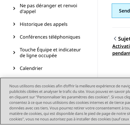
Ne pas déranger et renvoi
Send
d'appel
Historique des appels
Conférences téléphoniques
Suje
Activat
Navig
Touche Équipe et indicateur
pendant
de ligne occupée
Calendrier
Fonctions avancées
Nous utilisons des cookies afin d’offrir la meilleure expérience de navi
publicités ciblées et analyser le trafic du site. Vous pouvez en savoir 
Périphériques USB
en cliquant sur "Personnaliser les paramètres des cookies". Si vous cli
consentez à ce que nous utilisions des cookies internes et de tierce pa
Personnalisation
données avec ces tiers. Vous pourrez retirer votre consentement à t
matière de cookies, qui est disponible dans le pied de page de notre sit
cookies", vous ne nous autorisez pas à installer des cookies (sauf ceux
Mise à jour du téléphone