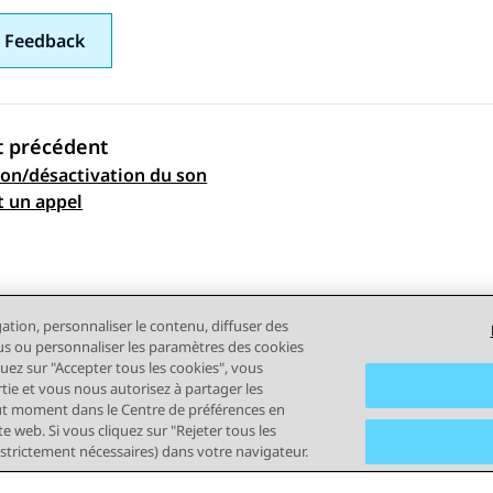
 Feedback
t précédent
ion/désactivation du son
ation par sujet
 un appel
gation, personnaliser le contenu, diffuser des
plus ou personnaliser les paramètres des cookies
quez sur "Accepter tous les cookies", vous
rtie et vous nous autorisez à partager les
out moment dans le Centre de préférences en
e web. Si vous cliquez sur "Rejeter tous les
 strictement nécessaires) dans votre navigateur.