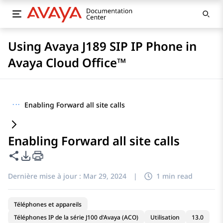
Using Avaya J189 SIP IP Phone in
Avaya Cloud Office™
···
Enabling Forward all site calls
Enabling Forward all site calls
Partager cette page
Options d'exportation PDF
Dernière mise à jour :
Mar 29, 2024
|
1 min read
Téléphones et appareils
Téléphones IP de la série J100 d'Avaya (ACO)
Utilisation
13.0