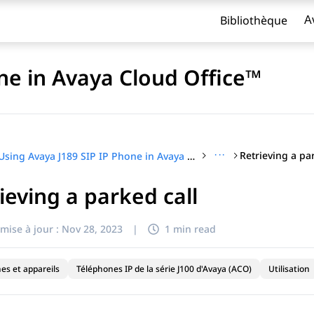
Bibliothèque
A
ne in Avaya Cloud Office™
···
Retrieving a pa
Using Avaya J189 SIP IP Phone in Avaya Cloud Office™
ieving a parked call
titre
mise à jour :
Nov 28, 2023
|
1 min read
es et appareils
Téléphones IP de la série J100 d'Avaya (ACO)
Utilisation