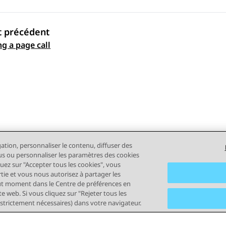
t précédent
ation par sujet
ng a page call
gation, personnaliser le contenu, diffuser des
plus ou personnaliser les paramètres des cookies
quez sur "Accepter tous les cookies", vous
rtie et vous nous autorisez à partager les
out moment dans le Centre de préférences en
e web. Si vous cliquez sur "Rejeter tous les
 strictement nécessaires) dans votre navigateur.
tilisation
Confidentialité
Politique de cookies
Marques comm