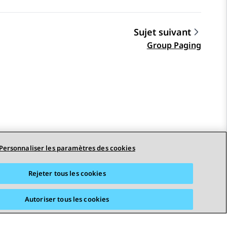
Sujet suivant
Group Paging
Personnaliser les paramètres des cookies
STAY CONNECTED
Rejeter tous les cookies
Autoriser tous les cookies
erciales
Accessibilité
© 2026 Avaya LLC