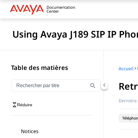
Using Avaya J189 SIP IP Pho
Table des matières
Accueil
Retr
Filtrer la navigation par titre
Saisissez pour filtrer les éléments de navigation par 
Dernière 
Réduire
Téléphon
Notices