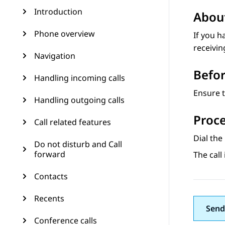
Introduction
About
Phone overview
If you h
receivin
Navigation
Befor
Handling incoming calls
Ensure t
Handling outgoing calls
Proc
Call related features
Dial the
Do not disturb and Call
forward
The call
Contacts
Recents
Send
Conference calls