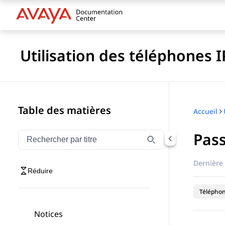
Utilisation des téléphones 
Table des matières
Accueil
Pass
Filtrer la navigation par titre
Saisissez pour filtrer les éléments de navigation par 
Dernière 
Réduire
Téléphon
Notices