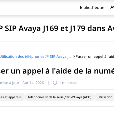
Bibliothèque
A
IP SIP Avaya J169 et J179 dans
Utilisation des téléphones IP SIP Avaya J169 et J179 dans Avaya Aura®
er un appel à l'aide de la num
titre
mise à jour :
Apr 14, 2026
|
1 min read
es et appareils
Téléphones IP de la série J100 d'Avaya (ACO)
Utilisation