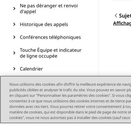
Ne pas déranger et renvoi
d'appel
Suje
Navig
Afficha
Historique des appels
Conférences téléphoniques
Touche Équipe et indicateur
de ligne occupée
Calendrier
Fonctions avancées
Nous utilisons des cookies afin d’offrir la meilleure expérience de navi
publicités ciblées et analyser le trafic du site. Vous pouvez en savoir 
Personnalisation
en cliquant sur "Personnaliser les paramètres des cookies". Si vous cli
consentez à ce que nous utilisions des cookies internes et de tierce pa
données avec ces tiers. Vous pourrez retirer votre consentement à t
Mise à jour du téléphone
matière de cookies, qui est disponible dans le pied de page de notre sit
cookies", vous ne nous autorisez pas à installer des cookies (sauf ceux
Maintenance