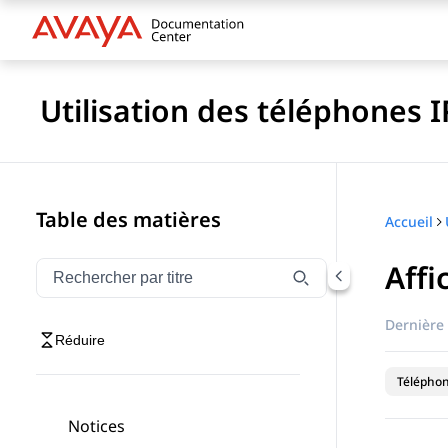
Utilisation des téléphones 
Table des matières
Accueil
Affi
Filtrer la navigation par titre
Saisissez pour filtrer les éléments de navigation par 
Dernière 
Réduire
Téléphon
Notices