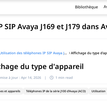
Bibliothèque
A
IP SIP Avaya J169 et J179 dans
Affichage du type d'ap
Utilisation des téléphones IP SIP Avaya J169 et J179 dans Avaya Aura®
chage du type d'appareil
titre
mise à jour :
Apr 14, 2026
|
1 min read
es et appareils
Téléphones IP de la série J100 d'Avaya (ACO)
Utilisation