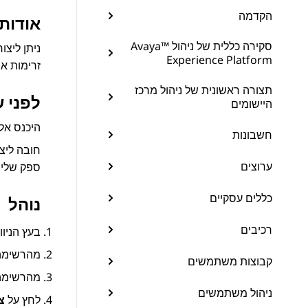
הקדמה
אודות 
סקירה כללית של ניהול ™Avaya
ניתן ליצו
Experience Platform
זרימות או
תצורה ראשונית של ניהול מרכז
לפני 
היישומים
היכנס אל
חשבונות
חובה ליצ
ערוצים
ספק שליח
כללים עסקיים
נוהל
רכיבים
בעץ הניוו
מהרשימ
קבוצות משתמשים
מהרשימ
ניהול משתמשים
לחץ על
צ