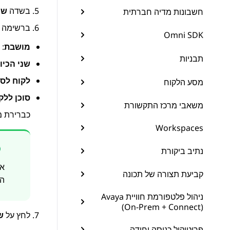
בשדה
שם
חשבונות מדיה חברתית
ברשימה
Omni SDK
מושבת
: 
תבניות
שני הכיוו
לקוח לסו
מסע הלקוח
סוכן ללק
משאבי מרכז התקשורת
כברירת 
Workspaces
נתיב ביקורת
אם
קביעת תצורה של תכונה
הפ
ניהול פלטפורמת חוויית Avaya
(On-Prem + Connect)
לחץ על
ש
פרוטוקול כניסה יחידה