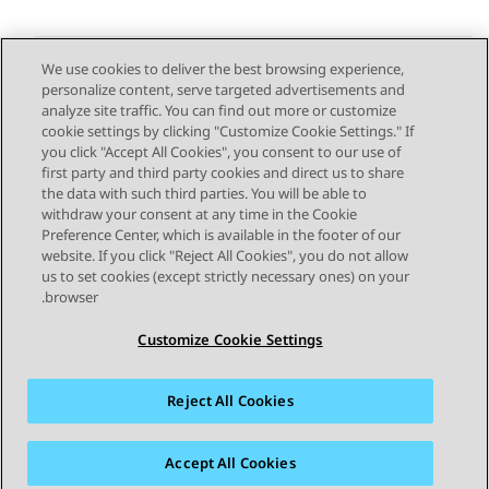
We use cookies to deliver the best browsing experience,
personalize content, serve targeted advertisements and
Send Feedback
analyze site traffic. You can find out more or customize
cookie settings by clicking "Customize Cookie Settings." If
you click "Accept All Cookies", you consent to our use of
first party and third party cookies and direct us to share
Next Topic
Previous Topic
the data with such third parties. You will be able to
Topic navigation
withdraw your consent at any time in the Cookie
Preference Center, which is available in the footer of our
website. If you click "Reject All Cookies", you do not allow
STAY CONNECTED
us to set cookies (except strictly necessary ones) on your
browser.
Customize Cookie Settings
Reject All Cookies
מפת האתר
תנאי שימוש
פרטיות
מדיניות קובצי Cookie של זום
סימנים מסחריים
נגישות
Accept All Cookies
© 2026 Avaya LLC