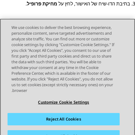
בתיבת הדו-שיח של האישור, לחץ על
מחיקת פרופיל
.
We use cookies to deliver the best browsing experience,
personalize content, serve targeted advertisements and
Send Feedback
analyze site traffic. You can find out more or customize
cookie settings by clicking "Customize Cookie Settings." If
you click "Accept All Cookies", you consent to our use of
first party and third party cookies and direct us to share
Next Topic
Previous Topic
the data with such third parties. You will be able to
Topic navigation
withdraw your consent at any time in the Cookie
Preference Center, which is available in the footer of our
website. If you click "Reject All Cookies", you do not allow
STAY CONNECTED
us to set cookies (except strictly necessary ones) on your
browser.
Customize Cookie Settings
Reject All Cookies
מפת האתר
תנאי שימוש
פרטיות
מדיניות קובצי Cookie של זום
סימנים מסחריים
נגישות