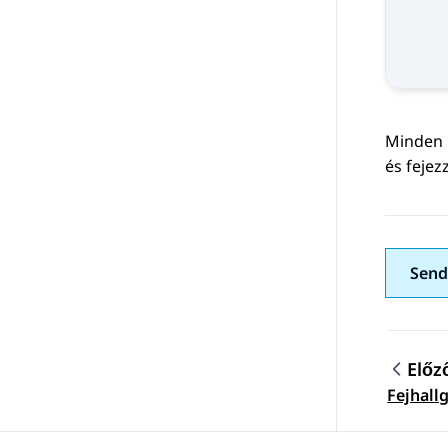
Minden P
és fejez
Send
Előz
Topic
Fejhall