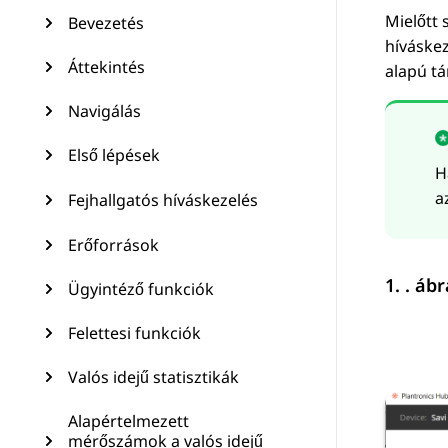
Mielőtt 
Bevezetés
híváskez
Áttekintés
alapú tá
Navigálás
Első lépések
H
a
Fejhallgatós híváskezelés
Erőforrások
1. . áb
Ügyintéző funkciók
Felettesi funkciók
Valós idejű statisztikák
Alapértelmezett
mérőszámok a valós idejű