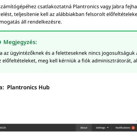
számítógépéhez csatlakoztatná Plantronics vagy Jabra fejhal
elést, teljesítenie kell az alábbiakban felsorolt előfeltétel
mogatás áll rendelkezésre.
Megjegyzés:
a az ügyintézőknek és a feletteseknek nincs jogosultságuk
z előfeltételeket, meg kell kérniük a fiók adminisztrátorát, ak
ra:
Plantronics Hub