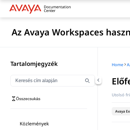
Az Avaya Workspaces haszná
Tartalomjegyzék
Home
Előf
Navigáció szűrése cím szerint
Írja be a(z) címet a navigációs elemek szűréséhez
Utolsó fri
Összecsukás
Avaya Ex
Közlemények