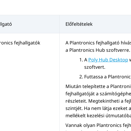
llgató
Előfeltételek
ronics fejhallgatók
A Plantronics fejhallgató hív
a Plantronics Hub szoftverre.
A
Poly Hub Desktop
w
szoftvert.
Futtassa a Plantronic
Miután telepítette a Plantron
fejhallgatóját a számítógéphe
részleteit. Megtekintheti a fe
szintjét. Ha nem látja ezeket
mellékelt kezelési útmutatóba
Vannak olyan Plantronics fejha