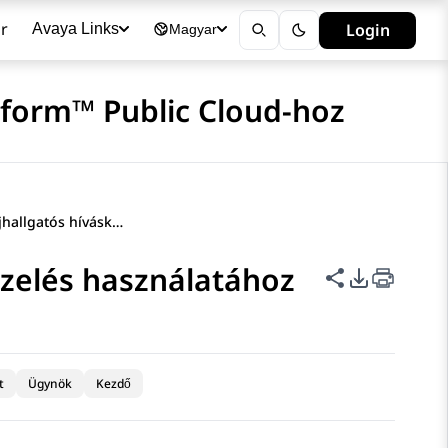
r
Login
Avaya Links
Magyar
tform™ Public Cloud-hoz
Előfeltételek a fejhallgatós híváskezelés használatához
kezelés használatához
Lap megoszt
PDF export
t
Ügynök
Kezdő