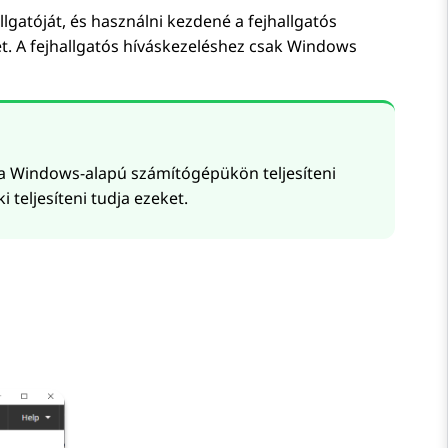
lgatóját, és használni kezdené a fejhallgatós
eket. A fejhallgatós híváskezeléshez csak Windows
 a Windows-alapú számítógépükön teljesíteni
i teljesíteni tudja ezeket.