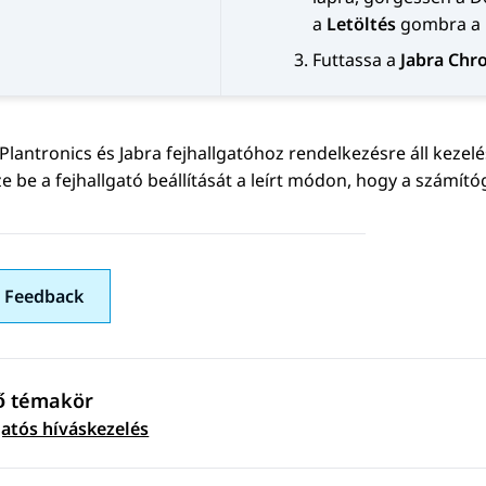
a
Letöltés
gombra a
Futtassa a
Jabra Chr
lantronics és Jabra fejhallgatóhoz rendelkezésre áll kezel
ze be a fejhallgató beállítását a leírt módon, hogy a számí
 Feedback
ő témakör
 navigation
gatós híváskezelés