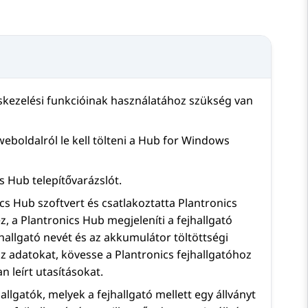
áskezelési funkcióinak használatához szükség van
eboldalról le kell tölteni a Hub for Windows
s Hub telepítővarázslót.
ics Hub szoftvert és csatlakoztatta Plantronics
z, a Plantronics Hub megjeleníti a fejhallgató
jhallgató nevét és az akkumulátor töltöttségi
 az adatokat, kövesse a Plantronics fejhallgatóhoz
n leírt utasításokat.
llgatók, melyek a fejhallgató mellett egy állványt