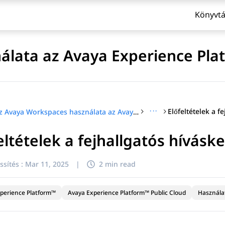
Könyvtá
lata az Avaya Experience Pla
···
Az Avaya Workspaces használata az Avaya Experience Platform™ Public Cloud-hoz
eltételek a fejhallgatós hívás
ssítés :
Mar 11, 2025
|
2 min read
perience Platform™
Avaya Experience Platform™ Public Cloud
Használa