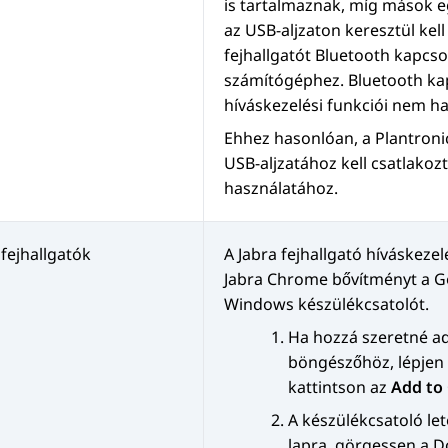
is tartalmaznak, míg mások egy
az USB-aljzaton keresztül kel
fejhallgatót Bluetooth kapcsol
számítógéphez. Bluetooth ka
híváskezelési funkciói nem h
Ehhez hasonlóan, a Plantronic
USB-aljzatához kell csatlakozt
használatához.
 fejhallgatók
A Jabra fejhallgató híváskeze
Jabra Chrome bővítményt a G
Windows készülékcsatolót.
Ha hozzá szeretné a
böngészőhöz, lépjen
kattintson az
Add to
A készülékcsatoló le
lapra, görgessen a
D