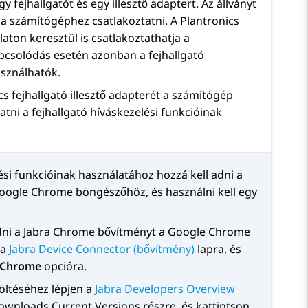
 fejhallgatót és egy illesztő adaptert. Az állványt
l a számítógéphez csatlakoztatni. A Plantronics
aton keresztül is csatlakoztathatja a
pcsolódás esetén azonban a fejhallgató
asználhatók.
s fejhallgató illesztő adapterét a számítógép
atni a fejhallgató híváskezelési funkcióinak
lési funkcióinak használatához hozzá kell adni a
oogle Chrome böngészőhöz, és használni kell egy
dni a Jabra Chrome bővítményt a Google Chrome
 a
Jabra Device Connector (bővítmény)
lapra, és
 Chrome
opcióra.
töltéséhez lépjen a
Jabra Developers Overview
ownloads Current Versions
részre, és kattintson