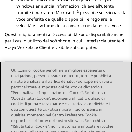
Windows
annuncia informazioni chiave all'utente
tramite il narratore Microsoft. È possibile selezionare la
voce preferita da quelle disponibili e regolare la
velocità e il volume della conversione da testo a voce.
Questi miglioramenti all'accessibilità sono disponibili anche
per i casi d'utilizzo del softphone in cui l'interfaccia utente di
Avaya Workplace
Client
è visibile sul computer.
Utilizziamo i cookie per offrire la migliore esperienza di
navigazione, personalizzare i contenuti, fornire pubblicità
Send Feedback
mirata e analizzare il traffico del sito. Puoi saperne di più o
personalizzare le impostazioni dei cookie cliccando su
"Personalizza le Impostazioni dei Cookie". Se fai clic su
"Accetta tutti i Cookie", acconsenti al nostro utilizzo di
Argomento precedente
Argomento successivo
cookie di prima e terza parte e ci autorizzi a condividere i
Navigazione argomento
dati con questi terzi. Potrai ritirare il tuo consenso in
qualsiasi momento nel Centro Preferenze Cookie,
disponibile nel footer del nostro sito web. Se clicchi su
STAY CONNECTED
"Rifiuta tutti i Cookie", non ci autorizzi a impostare i cookie
(tranne quelli strettamente necessari) sul tuo browser.