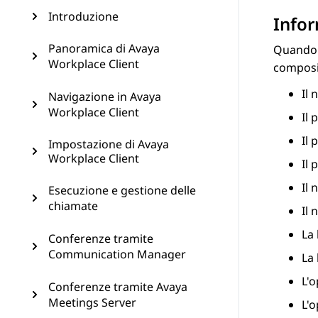
Introduzione
Infor
Panoramica di Avaya
Quando s
Workplace Client
composi
Il
Navigazione in Avaya
Workplace Client
Il 
Il 
Impostazione di Avaya
Workplace Client
Il 
Il
Esecuzione e gestione delle
chiamate
Il
La 
Conferenze tramite
Communication Manager
La 
L'o
Conferenze tramite Avaya
Meetings Server
L'o