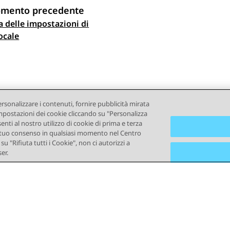
omento precedente
a delle impostazioni di
gazione argomento
ocale
ersonalizzare i contenuti, fornire pubblicità mirata
e impostazioni dei cookie cliccando su "Personalizza
senti al nostro utilizzo di cookie di prima e terza
e il tuo consenso in qualsiasi momento nel Centro
u "Rifiuta tutti i Cookie", non ci autorizzi a
er.