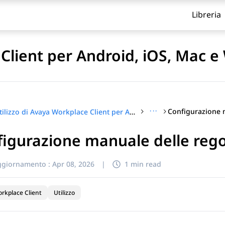
Libreria
 Client per Android, iOS, Mac 
···
Utilizzo di Avaya Workplace Client per Android, iOS, Mac e Windows
igurazione manuale delle rego
itolo
ggiornamento :
Apr 08, 2026
|
1 min read
rkplace Client
Utilizzo