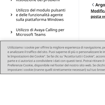
Arg
Utilizzo del modulo pulsanti
Modific
Navi
e delle funzionalità agente
posta v
sulla piattaforma Windows
Utilizzo di Avaya Calling per
Microsoft Teams
Utilizzo di Avaya Call for
Utilizziamo i cookie per offrire la migliore esperienza di navigazione, p
Government
e analizzare il traffico del sito. Puoi saperne di più o personalizzare l
le Impostazioni dei Cookie". Se fai clic su "Accetta tutti i Cookie", accon
Configurazione del
parte e ci autorizzi a condividere i dati con questi terzi. Potrai ritirar
componente aggiuntivo di
Preferenze Cookie, disponibile nel footer del nostro sito web. Se clicchi s
Avaya Workplace Client per
impostare i cookie (tranne quelli strettamente necessari) sul tuo brows
Microsoft Outlook
Risorse
Glossario