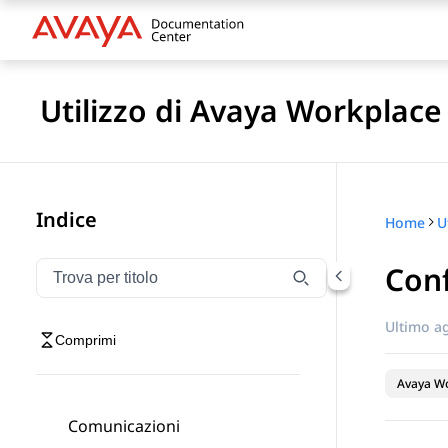
Utilizzo di Avaya Workplace
Indice
Home
Conf
Filtra la navigazione per titolo
Digitare per filtrare gli elementi di navigazione per t
Ultimo a
Comprimi
Avaya Wo
Comunicazioni