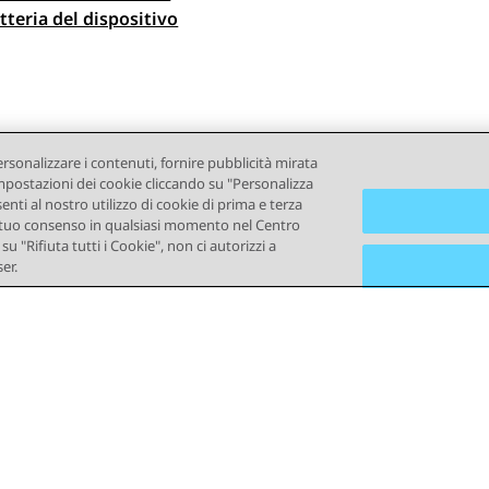
gazione argomento
tteria del dispositivo
ersonalizzare i contenuti, fornire pubblicità mirata
e impostazioni dei cookie cliccando su "Personalizza
senti al nostro utilizzo di cookie di prima e terza
e il tuo consenso in qualsiasi momento nel Centro
u "Rifiuta tutti i Cookie", non ci autorizzi a
er.