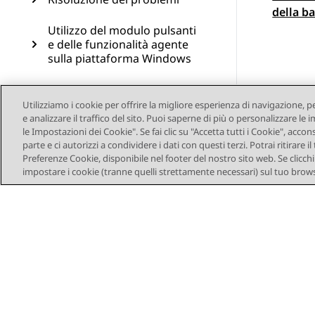
Navi
della ba
Utilizzo del modulo pulsanti
e delle funzionalità agente
sulla piattaforma Windows
Utilizzo di Avaya Calling per
Microsoft Teams
Utilizziamo i cookie per offrire la migliore esperienza di navigazione, p
e analizzare il traffico del sito. Puoi saperne di più o personalizzare l
le Impostazioni dei Cookie". Se fai clic su "Accetta tutti i Cookie", accon
Utilizzo di Avaya Call for
parte e ci autorizzi a condividere i dati con questi terzi. Potrai ritirar
Government
Preferenze Cookie, disponibile nel footer del nostro sito web. Se clicchi s
impostare i cookie (tranne quelli strettamente necessari) sul tuo brows
Configurazione del
componente aggiuntivo di
Avaya Workplace Client per
Microsoft Outlook
Risorse
Glossario