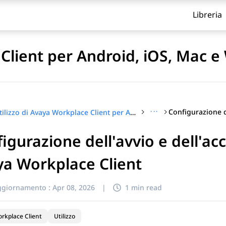
Libreria
 Client per Android, iOS, Mac 
···
Utilizzo di Avaya Workplace Client per Android, iOS, Mac e Windows
igurazione dell'avvio e dell'ac
itolo
a Workplace Client
ggiornamento :
Apr 08, 2026
|
1 min read
rkplace Client
Utilizzo