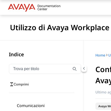
Utilizzo di Avaya Workplace
Indice
Home
Conf
Filtra la navigazione per titolo
Digitare per filtrare gli elementi di navigazione per t
Avay
Comprimi
Ultimo a
Comunicazioni
Avaya Wo