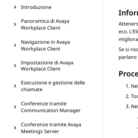
Introduzione
Infor
Panoramica di Avaya
Attener
Workplace Client
eco. L'E
migliora
Navigazione in Avaya
Workplace Client
Se si ri
parlano
Impostazione di Avaya
Workplace Client
Proc
Esecuzione e gestione delle
Ne
chiamate
To
Conferenze tramite
Nel
Communication Manager
Conferenze tramite Avaya
Meetings Server