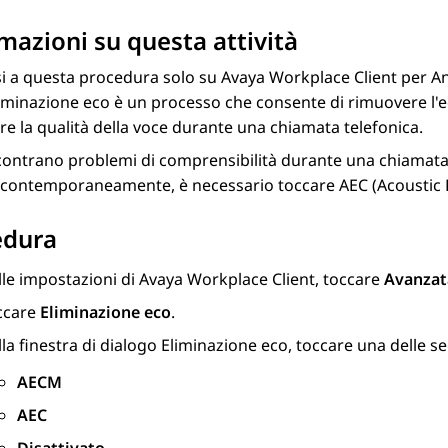
mazioni su questa attività
si a questa procedura solo su
Avaya Workplace
Client per A
liminazione eco è un processo che consente di rimuovere l'e
re la qualità della voce durante una chiamata telefonica.
scontrano problemi di comprensibilità durante una chiamat
 contemporaneamente, è necessario toccare AEC (Acoustic E
edura
lle impostazioni di
Avaya Workplace
Client
, toccare
Avanzat
ccare
Eliminazione eco
.
la finestra di dialogo
Eliminazione eco
, toccare una delle s
AECM
AEC