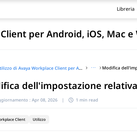
Libreria
 Client per Android, iOS, Mac 
···
Utilizzo di Avaya Workplace Client per Android, iOS, Mac e Windows
fica dell'impostazione relativa
itolo
ggiornamento :
Apr 08, 2026
|
1 min read
rkplace Client
Utilizzo