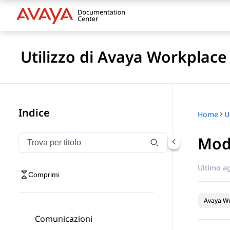
Utilizzo di Avaya Workplace
Indice
Home
Modi
Filtra la navigazione per titolo
Digitare per filtrare gli elementi di navigazione per t
Ultimo a
Comprimi
Avaya Wo
Comunicazioni