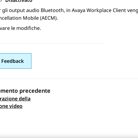
Disattivato
 gli output audio Bluetooth, in
Avaya Workplace
Client
vengo
ncellation Mobile (AECM).
vare le modifiche.
 Feedback
omento precedente
razione della
gazione argomento
ione video