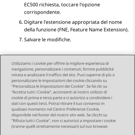
EC500 richiesta, toccare l'opzione
corrispondente.
Digitare l'estensione appropriata del nome
della funzione (FNE, Feature Name Extension).
Salvare le modifiche.
Utilizziamo i cookie per offrire la migliore esperienza di
navigazione, personalizzare i contenuti, fornire pubblicità
Send Feedback
mirata e analizzare il traffico del sito. Puoi saperne di più o
personalizzare le impostazioni dei cookie cliccando su
"Personalizza le Impostazioni dei Cookie". Se fai clic su
"Accetta tutti i Cookie", acconsenti al nostro utilizzo di
Argomento precedente
Argomento successivo
cookie di prima e terza parte e ci autorizzi a condividere i
Navigazione argomento
dati con questi terzi. Potrai ritirare il tuo consenso in
qualsiasi momento nel Centro Preferenze Cookie,
disponibile nel footer del nostro sito web. Se clicchi su
STAY CONNECTED
"Rifiuta tutti i Cookie", non ci autorizzi a impostare i cookie
(tranne quelli strettamente necessari) sul tuo browser.