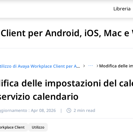
Libreria
 Client per Android, iOS, Mac 
···
Utilizzo di Avaya Workplace Client per Android, iOS, Mac e Windows
fica delle impostazioni del ca
itolo
servizio calendario
ggiornamento :
Apr 08, 2026
|
2 min read
rkplace Client
Utilizzo