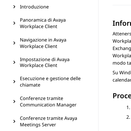
Introduzione
Panoramica di Avaya
Infor
Workplace Client
Atteners
Navigazione in Avaya
Workpla
Workplace Client
Exchange
Workpla
Impostazione di Avaya
modo tal
Workplace Client
Su Windo
Esecuzione e gestione delle
calenda
chiamate
Proc
Conferenze tramite
Communication Manager
Conferenze tramite Avaya
Meetings Server