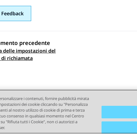
 Feedback
omento precedente
a delle impostazioni del
gazione argomento
o di richiamata
ersonalizzare i contenuti, fornire pubblicità mirata
e impostazioni dei cookie cliccando su "Personalizza
senti al nostro utilizzo di cookie di prima e terza
e il tuo consenso in qualsiasi momento nel Centro
u "Rifiuta tutti i Cookie", non ci autorizzi a
er.