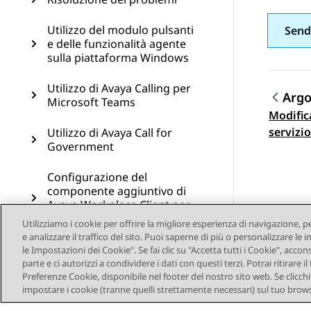
Utilizzo del modulo pulsanti
Send
e delle funzionalità agente
sulla piattaforma Windows
Utilizzo di Avaya Calling per
Arg
Microsoft Teams
Modific
Navi
servizi
Utilizzo di Avaya Call for
Government
Configurazione del
componente aggiuntivo di
Avaya Workplace Client per
Microsoft Outlook
Utilizziamo i cookie per offrire la migliore esperienza di navigazione, p
e analizzare il traffico del sito. Puoi saperne di più o personalizzare l
Risorse
le Impostazioni dei Cookie". Se fai clic su "Accetta tutti i Cookie", accon
parte e ci autorizzi a condividere i dati con questi terzi. Potrai ritirar
Preferenze Cookie, disponibile nel footer del nostro sito web. Se clicchi s
Glossario
impostare i cookie (tranne quelli strettamente necessari) sul tuo brows