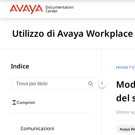
Utilizzo di Avaya Workplace
Indice
Home
Modi
Filtra la navigazione per titolo
Digitare per filtrare gli elementi di navigazione per t
del 
Comprimi
Ultimo a
Comunicazioni
Avaya Wo