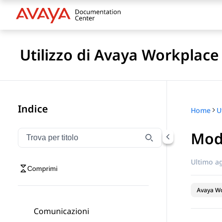
Utilizzo di Avaya Workplace
Indice
Home
Modi
Filtra la navigazione per titolo
Digitare per filtrare gli elementi di navigazione per t
Ultimo a
Comprimi
Avaya Wo
Comunicazioni