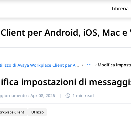
Libreria
 Client per Android, iOS, Mac 
···
Utilizzo di Avaya Workplace Client per Android, iOS, Mac e Windows
fica impostazioni di messaggi
itolo
ggiornamento :
Apr 08, 2026
|
1 min read
rkplace Client
Utilizzo