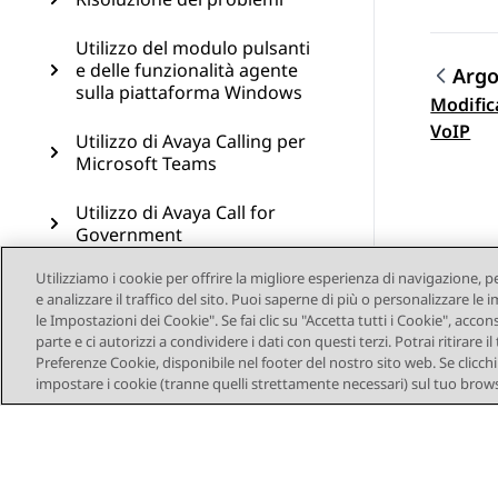
Utilizzo del modulo pulsanti
e delle funzionalità agente
Arg
sulla piattaforma Windows
Modific
Navi
VoIP
Utilizzo di Avaya Calling per
Microsoft Teams
Utilizzo di Avaya Call for
Government
Utilizziamo i cookie per offrire la migliore esperienza di navigazione, p
Configurazione del
e analizzare il traffico del sito. Puoi saperne di più o personalizzare l
componente aggiuntivo di
le Impostazioni dei Cookie". Se fai clic su "Accetta tutti i Cookie", accon
Avaya Workplace Client per
parte e ci autorizzi a condividere i dati con questi terzi. Potrai ritirar
Microsoft Outlook
Preferenze Cookie, disponibile nel footer del nostro sito web. Se clicchi s
impostare i cookie (tranne quelli strettamente necessari) sul tuo brows
Risorse
Glossario