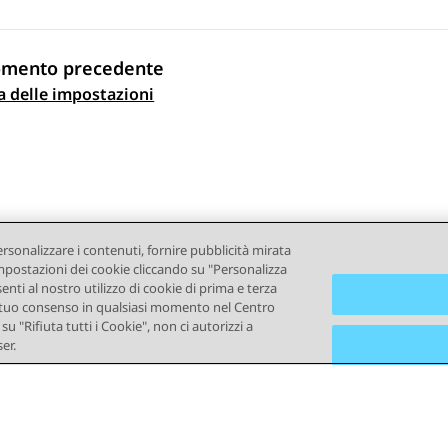
omento precedente
a delle impostazioni
gazione argomento
ersonalizzare i contenuti, fornire pubblicità mirata
e impostazioni dei cookie cliccando su "Personalizza
senti al nostro utilizzo di cookie di prima e terza
e il tuo consenso in qualsiasi momento nel Centro
u "Rifiuta tutti i Cookie", non ci autorizzi a
er.