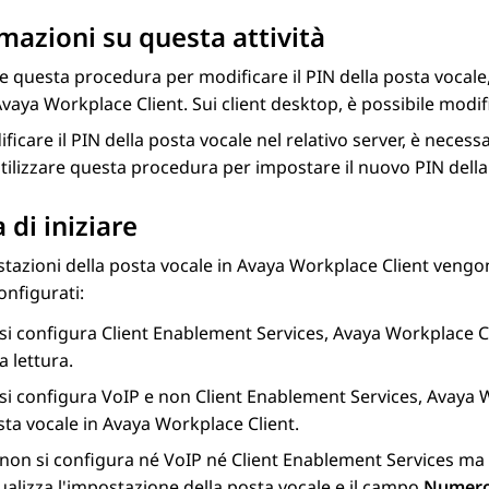
mazioni su questa attività
re questa procedura per modificare il PIN della posta vocale,
Avaya Workplace
Client
. Sui client desktop, è possibile modi
ficare il PIN della posta vocale nel relativo server, è necess
ilizzare questa procedura per impostare il nuovo PIN della
 di iniziare
tazioni della posta vocale in
Avaya Workplace
Client
vengono
onfigurati:
 si configura
Client Enablement Services
,
Avaya Workplace
C
a lettura.
 si configura VoIP e non
Client Enablement Services
,
Avaya 
sta vocale in
Avaya Workplace
Client
.
 non si configura né VoIP né
Client Enablement Services
ma 
ualizza l'impostazione della posta vocale e il campo
Numero