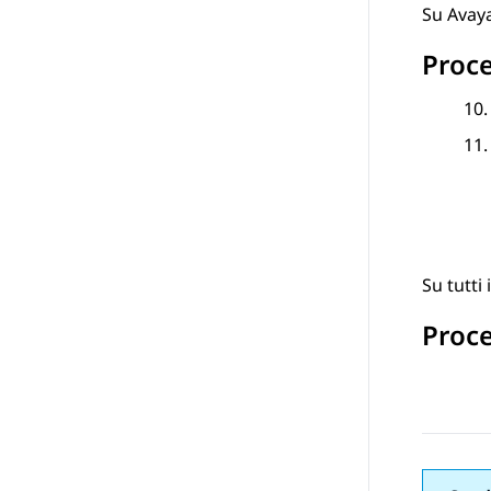
Su
Avay
Proc
Su tutti 
Proc