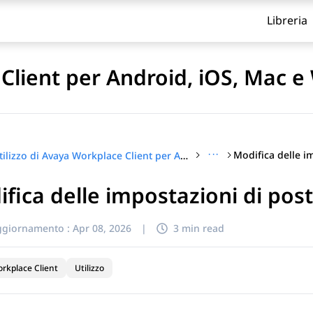
Libreria
 Client per Android, iOS, Mac 
···
Utilizzo di Avaya Workplace Client per Android, iOS, Mac e Windows
fica delle impostazioni di pos
itolo
ggiornamento :
Apr 08, 2026
|
3 min read
rkplace Client
Utilizzo