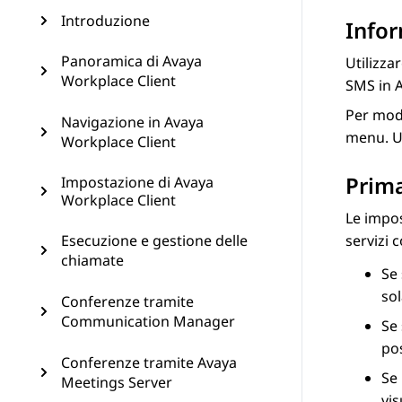
Introduzione
Infor
Panoramica di Avaya
Utilizza
Workplace Client
SMS in
Per modi
Navigazione in Avaya
menu. Ut
Workplace Client
Prima
Impostazione di Avaya
Workplace Client
Le impos
Esecuzione e gestione delle
servizi c
chiamate
Se
sol
Conferenze tramite
Communication Manager
Se
po
Conferenze tramite Avaya
Se
Meetings Server
vis