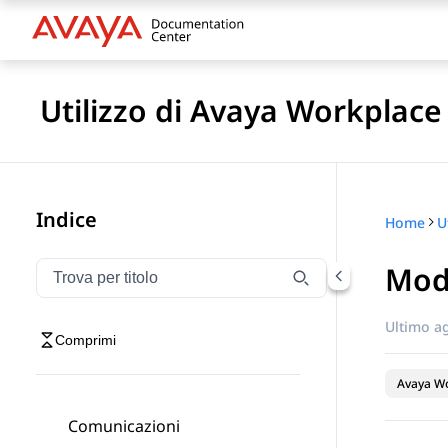
Utilizzo di Avaya Workplace
Indice
Home
Modi
Filtra la navigazione per titolo
Digitare per filtrare gli elementi di navigazione per t
Ultimo a
Comprimi
Avaya Wo
Comunicazioni