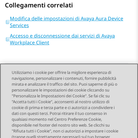
Collegamenti correlati
Modifica delle impostazioni di Avaya Aura Device
Services
Accesso e disconnessione dai servizi di Avaya
Workplace Client
Utilizziamo i cookie per offrire la migliore esperienza di
navigazione, personalizzare i contenuti, fornire pubblicità
Send Feedback
mirata e analizzare il traffico del sito. Puoi saperne di più o
personalizzare le impostazioni dei cookie cliccando su
"Personalizza le Impostazioni dei Cookie". Se fai clic su
"Accetta tutti i Cookie", acconsenti al nostro utilizzo di
Argomento precedente
Argomento successivo
cookie di prima e terza parte e ci autorizzi a condividere i
Navigazione argomento
dati con questi terzi. Potrai ritirare il tuo consenso in
qualsiasi momento nel Centro Preferenze Cookie,
disponibile nel footer del nostro sito web. Se clicchi su
STAY CONNECTED
"Rifiuta tutti i Cookie", non ci autorizzi a impostare i cookie
(tranne quelli strettamente necessari) sul tuo browser.