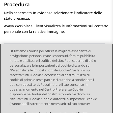
Procedura
Nella schermata
In evidenza
selezionare l'indicatore dello
stato presenza.
Avaya Workplace
Client
visualizza le informazioni sul contatto
personale con la relativa immagine.
Utilizziamo i cookie per offrire la migliore esperienza di
navigazione, personalizzare i contenuti, fornire pubblicità
Send Feedback
mirata e analizzare il traffico del sito. Puoi saperne di più o
personalizzare le impostazioni dei cookie cliccando su
"Personalizza le Impostazioni dei Cookie". Se fai clic su
"Accetta tutti i Cookie", acconsenti al nostro utilizzo di
Argomento precedente
Argomento successivo
cookie di prima e terza parte e ci autorizzi a condividere i
Navigazione argomento
dati con questi terzi. Potrai ritirare il tuo consenso in
qualsiasi momento nel Centro Preferenze Cookie,
disponibile nel footer del nostro sito web. Se clicchi su
STAY CONNECTED
"Rifiuta tutti i Cookie", non ci autorizzi a impostare i cookie
(tranne quelli strettamente necessari) sul tuo browser.