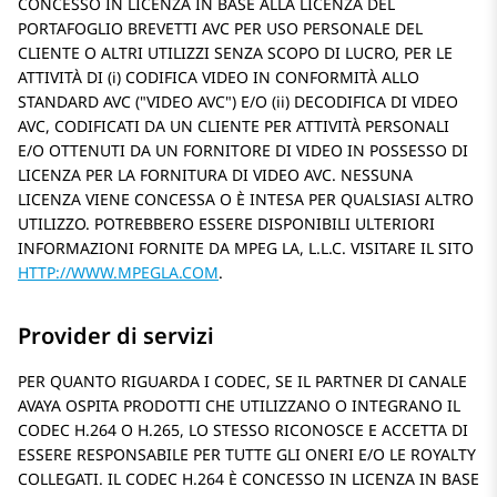
CONCESSO IN LICENZA IN BASE ALLA LICENZA DEL
PORTAFOGLIO BREVETTI AVC PER USO PERSONALE DEL
CLIENTE O ALTRI UTILIZZI SENZA SCOPO DI LUCRO, PER LE
ATTIVITÀ DI (i) CODIFICA VIDEO IN CONFORMITÀ ALLO
STANDARD AVC (
VIDEO AVC
) E/O (ii) DECODIFICA DI VIDEO
AVC, CODIFICATI DA UN CLIENTE PER ATTIVITÀ PERSONALI
E/O OTTENUTI DA UN FORNITORE DI VIDEO IN POSSESSO DI
LICENZA PER LA FORNITURA DI VIDEO AVC. NESSUNA
LICENZA VIENE CONCESSA O È INTESA PER QUALSIASI ALTRO
UTILIZZO. POTREBBERO ESSERE DISPONIBILI ULTERIORI
INFORMAZIONI FORNITE DA MPEG LA, L.L.C. VISITARE IL SITO
HTTP://WWW.MPEGLA.COM
.
Provider di servizi
PER QUANTO RIGUARDA I CODEC, SE IL PARTNER DI CANALE
AVAYA OSPITA PRODOTTI CHE UTILIZZANO O INTEGRANO IL
CODEC H.264 O H.265, LO STESSO RICONOSCE E ACCETTA DI
ESSERE RESPONSABILE PER TUTTE GLI ONERI E/O LE ROYALTY
COLLEGATI. IL CODEC H.264 È CONCESSO IN LICENZA IN BASE