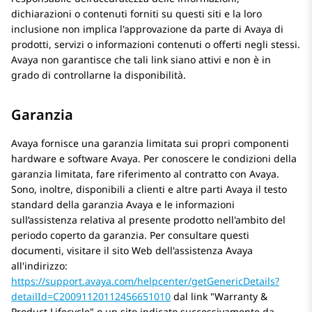
dichiarazioni o contenuti forniti su questi siti e la loro
inclusione non implica l'approvazione da parte di Avaya di
prodotti, servizi o informazioni contenuti o offerti negli stessi.
Avaya
non garantisce che tali link siano attivi e non è in
grado di controllarne la disponibilità.
Garanzia
Avaya
fornisce una garanzia limitata sui propri componenti
hardware e software
Avaya
. Per conoscere le condizioni della
garanzia limitata, fare riferimento al contratto con
Avaya
.
Sono, inoltre, disponibili a clienti e altre parti
Avaya
il testo
standard della garanzia Avaya e le informazioni
sull’assistenza relativa al presente prodotto nell'ambito del
periodo coperto da garanzia. Per consultare questi
documenti, visitare il sito Web dell'assistenza
Avaya
all'indirizzo:
https://support.avaya.com/helpcenter/getGenericDetails?
detailId=C20091120112456651010
dal link
Warranty &
Product Lifecycle
o un sito indicato successivamente da