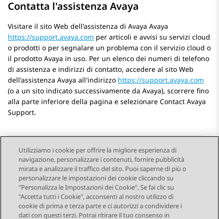
Contatta l'assistenza Avaya
Visitare il sito Web dell'assistenza di Avaya
Avaya
https://support.avaya.com
per articoli e avvisi su servizi cloud
o prodotti o per segnalare un problema con il servizio cloud o
il prodotto
Avaya
in uso. Per un elenco dei numeri di telefono
di assistenza e indirizzi di contatto, accedere al sito Web
dell'assistenza
Avaya
all'indirizzo
https://support.avaya.com
(o a un sito indicato successivamente da
Avaya
), scorrere fino
alla parte inferiore della pagina e selezionare Contact
Avaya
Support.
Utilizziamo i cookie per offrire la migliore esperienza di
navigazione, personalizzare i contenuti, fornire pubblicità
Send Feedback
mirata e analizzare il traffico del sito. Puoi saperne di più o
personalizzare le impostazioni dei cookie cliccando su
"Personalizza le Impostazioni dei Cookie". Se fai clic su
"Accetta tutti i Cookie", acconsenti al nostro utilizzo di
Argomento successivo
cookie di prima e terza parte e ci autorizzi a condividere i
Navigazione argomento
dati con questi terzi. Potrai ritirare il tuo consenso in