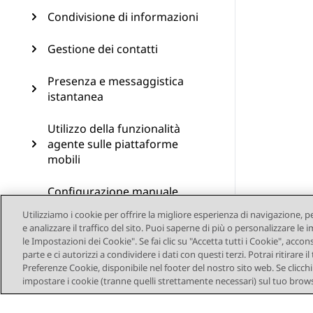
Condivisione di informazioni
Gestione dei contatti
Presenza e messaggistica
istantanea
Utilizzo della funzionalità
agente sulle piattaforme
mobili
Configurazione manuale
delle impostazioni di Avaya
Utilizziamo i cookie per offrire la migliore esperienza di navigazione, p
Workplace Client
e analizzare il traffico del sito. Puoi saperne di più o personalizzare l
le Impostazioni dei Cookie". Se fai clic su "Accetta tutti i Cookie", accon
Disinstallazione e
parte e ci autorizzi a condividere i dati con questi terzi. Potrai ritirar
aggiornamento di Avaya
Preferenze Cookie, disponibile nel footer del nostro sito web. Se clicchi s
Workplace Client
impostare i cookie (tranne quelli strettamente necessari) sul tuo brows
Risoluzione dei problemi