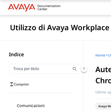
Utilizzo di Avaya Workplace
Indice
Home
Aute
Filtra la navigazione per titolo
Digitare per filtrare gli elementi di navigazione per t
Chr
Comprimi
Ultimo a
Comunicazioni
Avaya Wo