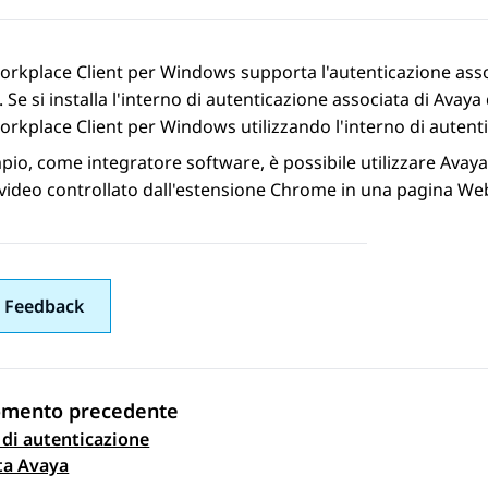
orkplace
Client per Windows
supporta l'autenticazione asso
. Se si installa l'interno di autenticazione associata di
Avaya
orkplace
Client per Windows
utilizzando l'interno di autent
io, come integratore software, è possibile utilizzare
Avaya
video controllato dall'estensione Chrome in una pagina We
 Feedback
omento precedente
 di autenticazione
gazione argomento
ta Avaya