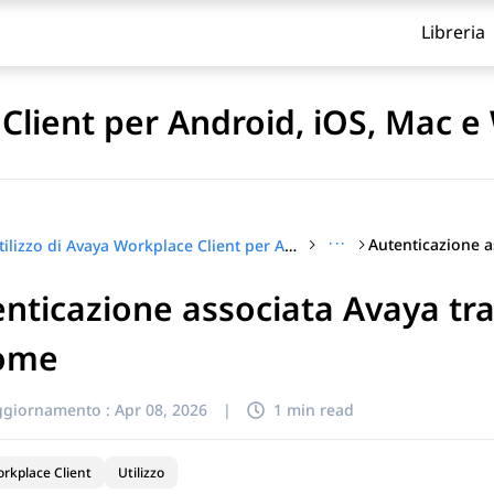
Libreria
 Client per Android, iOS, Mac 
···
Utilizzo di Avaya Workplace Client per Android, iOS, Mac e Windows
nticazione associata Avaya tra
itolo
ome
ggiornamento :
Apr 08, 2026
|
1 min read
rkplace Client
Utilizzo