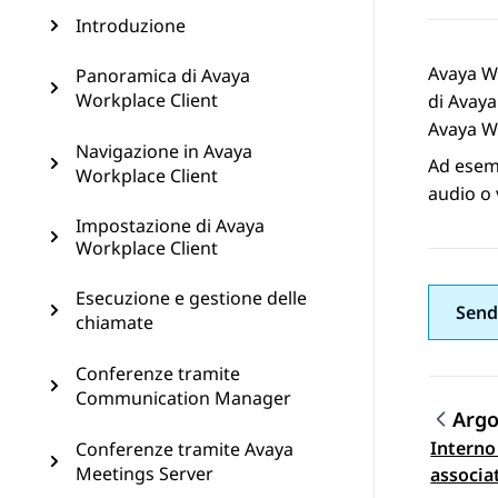
Introduzione
Avaya W
Panoramica di Avaya
Workplace Client
di
Avaya
Avaya W
Navigazione in Avaya
Ad esemp
Workplace Client
audio o 
Impostazione di Avaya
Workplace Client
Esecuzione e gestione delle
Send
chiamate
Conferenze tramite
Communication Manager
Arg
Interno
Conferenze tramite Avaya
Navi
Meetings Server
associa