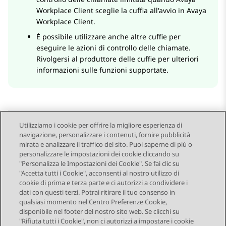
Workplace
Client
sceglie la cuffia all'avvio in
Avaya
Workplace
Client
.
È possibile utilizzare anche altre cuffie per
eseguire le azioni di controllo delle chiamate.
Rivolgersi al produttore delle cuffie per ulteriori
informazioni sulle funzioni supportate.
Utilizziamo i cookie per offrire la migliore esperienza di
navigazione, personalizzare i contenuti, fornire pubblicità
Send Feedback
mirata e analizzare il traffico del sito. Puoi saperne di più o
personalizzare le impostazioni dei cookie cliccando su
"Personalizza le Impostazioni dei Cookie". Se fai clic su
"Accetta tutti i Cookie", acconsenti al nostro utilizzo di
Argomento precedente
Argomento successivo
cookie di prima e terza parte e ci autorizzi a condividere i
Navigazione argomento
dati con questi terzi. Potrai ritirare il tuo consenso in
qualsiasi momento nel Centro Preferenze Cookie,
disponibile nel footer del nostro sito web. Se clicchi su
STAY CONNECTED
"Rifiuta tutti i Cookie", non ci autorizzi a impostare i cookie