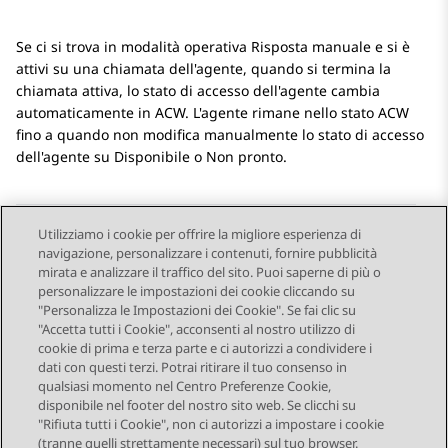
Se ci si trova in modalità operativa Risposta manuale e si è
attivi su una chiamata dell'agente, quando si termina la
chiamata attiva, lo stato di accesso dell'agente cambia
automaticamente in ACW. L'agente rimane nello stato ACW
fino a quando non modifica manualmente lo stato di accesso
dell'agente su Disponibile o Non pronto.
Utilizziamo i cookie per offrire la migliore esperienza di
navigazione, personalizzare i contenuti, fornire pubblicità
Send Feedback
mirata e analizzare il traffico del sito. Puoi saperne di più o
personalizzare le impostazioni dei cookie cliccando su
"Personalizza le Impostazioni dei Cookie". Se fai clic su
"Accetta tutti i Cookie", acconsenti al nostro utilizzo di
Argomento precedente
Argomento successivo
cookie di prima e terza parte e ci autorizzi a condividere i
Navigazione argomento
dati con questi terzi. Potrai ritirare il tuo consenso in
qualsiasi momento nel Centro Preferenze Cookie,
disponibile nel footer del nostro sito web. Se clicchi su
STAY CONNECTED
"Rifiuta tutti i Cookie", non ci autorizzi a impostare i cookie
(tranne quelli strettamente necessari) sul tuo browser.