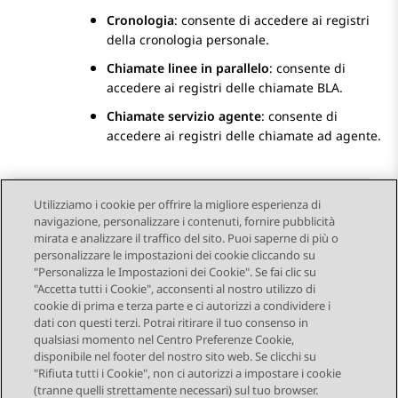
Cronologia
: consente di accedere ai registri
della cronologia personale.
Chiamate linee in parallelo
: consente di
accedere ai registri delle chiamate BLA.
Chiamate servizio agente
: consente di
accedere ai registri delle chiamate ad agente.
Utilizziamo i cookie per offrire la migliore esperienza di
navigazione, personalizzare i contenuti, fornire pubblicità
Send Feedback
mirata e analizzare il traffico del sito. Puoi saperne di più o
personalizzare le impostazioni dei cookie cliccando su
"Personalizza le Impostazioni dei Cookie". Se fai clic su
"Accetta tutti i Cookie", acconsenti al nostro utilizzo di
Argomento precedente
Argomento successivo
cookie di prima e terza parte e ci autorizzi a condividere i
Navigazione argomento
dati con questi terzi. Potrai ritirare il tuo consenso in
qualsiasi momento nel Centro Preferenze Cookie,
disponibile nel footer del nostro sito web. Se clicchi su
STAY CONNECTED
"Rifiuta tutti i Cookie", non ci autorizzi a impostare i cookie
(tranne quelli strettamente necessari) sul tuo browser.