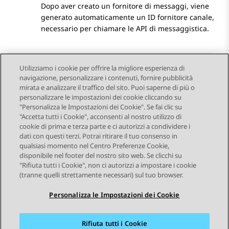
Dopo aver creato un fornitore di messaggi, viene
generato automaticamente un ID fornitore canale,
necessario per chiamare le API di messaggistica.
Utilizziamo i cookie per offrire la migliore esperienza di
navigazione, personalizzare i contenuti, fornire pubblicità
Send Feedback
mirata e analizzare il traffico del sito. Puoi saperne di più o
personalizzare le impostazioni dei cookie cliccando su
"Personalizza le Impostazioni dei Cookie". Se fai clic su
"Accetta tutti i Cookie", acconsenti al nostro utilizzo di
Argomento precedente
Argomento successivo
cookie di prima e terza parte e ci autorizzi a condividere i
Navigazione argomento
dati con questi terzi. Potrai ritirare il tuo consenso in
qualsiasi momento nel Centro Preferenze Cookie,
disponibile nel footer del nostro sito web. Se clicchi su
STAY CONNECTED
"Rifiuta tutti i Cookie", non ci autorizzi a impostare i cookie
(tranne quelli strettamente necessari) sul tuo browser.
Personalizza le Impostazioni dei Cookie
Rifiuta tutti i Cookie