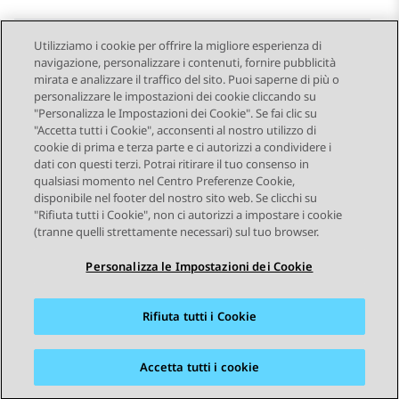
Utilizziamo i cookie per offrire la migliore esperienza di
navigazione, personalizzare i contenuti, fornire pubblicità
Send Feedback
mirata e analizzare il traffico del sito. Puoi saperne di più o
personalizzare le impostazioni dei cookie cliccando su
"Personalizza le Impostazioni dei Cookie". Se fai clic su
"Accetta tutti i Cookie", acconsenti al nostro utilizzo di
Argomento precedente
Argomento successivo
cookie di prima e terza parte e ci autorizzi a condividere i
Navigazione argomento
dati con questi terzi. Potrai ritirare il tuo consenso in
qualsiasi momento nel Centro Preferenze Cookie,
disponibile nel footer del nostro sito web. Se clicchi su
STAY CONNECTED
"Rifiuta tutti i Cookie", non ci autorizzi a impostare i cookie
(tranne quelli strettamente necessari) sul tuo browser.
Personalizza le Impostazioni dei Cookie
Rifiuta tutti i Cookie
Mappa del sito
Condizioni d'uso
Privacy
Politica sui cookie
Marchi commerciali
Accessibilità
Accetta tutti i cookie
© 2026 Avaya LLC