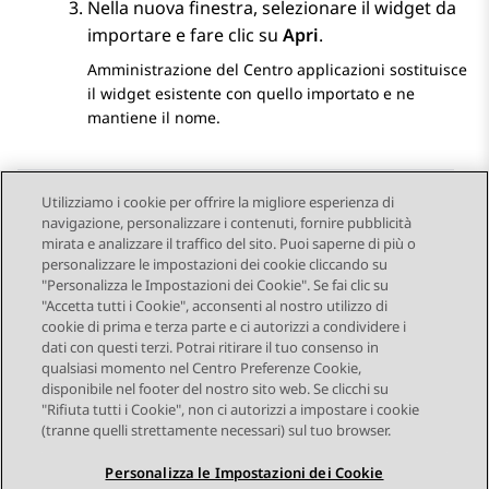
Nella nuova finestra, selezionare il widget da
importare e fare clic su
Apri
.
Amministrazione del Centro applicazioni
sostituisce
il widget esistente con quello importato e ne
mantiene il nome.
Utilizziamo i cookie per offrire la migliore esperienza di
navigazione, personalizzare i contenuti, fornire pubblicità
Send Feedback
mirata e analizzare il traffico del sito. Puoi saperne di più o
personalizzare le impostazioni dei cookie cliccando su
"Personalizza le Impostazioni dei Cookie". Se fai clic su
"Accetta tutti i Cookie", acconsenti al nostro utilizzo di
Argomento precedente
Argomento successivo
cookie di prima e terza parte e ci autorizzi a condividere i
Navigazione argomento
dati con questi terzi. Potrai ritirare il tuo consenso in
qualsiasi momento nel Centro Preferenze Cookie,
disponibile nel footer del nostro sito web. Se clicchi su
STAY CONNECTED
"Rifiuta tutti i Cookie", non ci autorizzi a impostare i cookie
(tranne quelli strettamente necessari) sul tuo browser.
Personalizza le Impostazioni dei Cookie