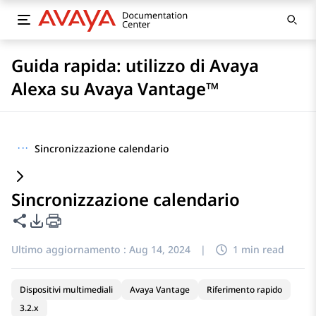
Guida rapida: utilizzo di Avaya
Alexa su Avaya Vantage™
···
Sincronizzazione calendario
Sincronizzazione calendario
Condividi questa pagina
Opzioni di esportazione PDF
Ultimo aggiornamento :
Aug 14, 2024
|
1 min read
Dispositivi multimediali
Avaya Vantage
Riferimento rapido
3.2.x