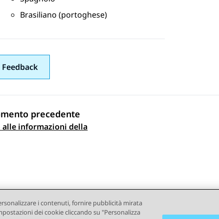
Brasiliano (portoghese)
 Feedback
omento precedente
 alle informazioni della
gazione argomento
ersonalizzare i contenuti, fornire pubblicità mirata
e impostazioni dei cookie cliccando su "Personalizza