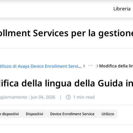
Libreria
ollment Services per la gestion
···
Utilizzo di Avaya Device Enrollment Services per la gestione degli endpoint
fica della lingua della Guida in
itolo
ggiornamento :
Jun 04, 2026
|
1 min read
e dispositivi
Dispositivi
Device Enrollment Service
Utilizzo