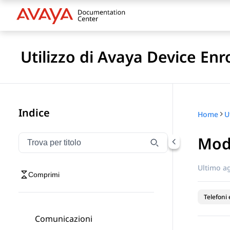
Utilizzo di Avaya Device Enr
Indice
Home
Modi
Filtra la navigazione per titolo
Digitare per filtrare gli elementi di navigazione per t
Ultimo a
Comprimi
Telefoni 
Comunicazioni