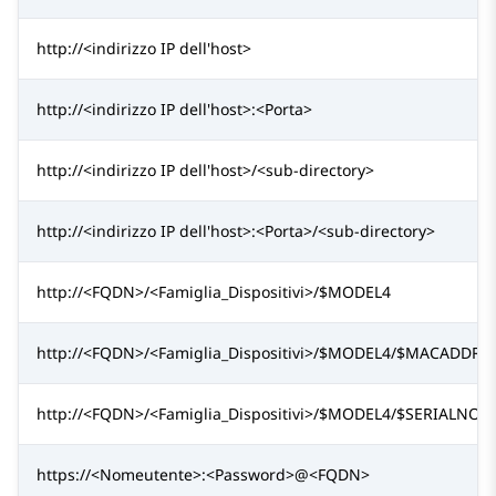
http://<indirizzo IP dell'host>
http://<indirizzo IP dell'host>:<Porta>
http://<indirizzo IP dell'host>/<sub-directory>
http://<indirizzo IP dell'host>:<Porta>/<sub-directory>
http://<FQDN>/<Famiglia_Dispositivi>/$MODEL4
http://<FQDN>/<Famiglia_Dispositivi>/$MODEL4/$MACADDR
http://<FQDN>/<Famiglia_Dispositivi>/$MODEL4/$SERIALNO
https://<Nomeutente>:<Password>@<FQDN>