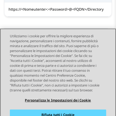
https://<Nomeutente>:<Password>@<FQDN>/Directory
Utilizziamo i cookie per offrire la migliore esperienza di
navigazione, personalizzare i contenuti, fornire pubblicità
Send Feedback
mirata e analizzare il traffico del sito. Puoi saperne di più o
personalizzare le impostazioni dei cookie cliccando su
"Personalizza le Impostazioni dei Cookie". Se fai clic su
"Accetta tutti i Cookie", acconsenti al nostro utilizzo di
Argomento precedente
Argomento successivo
cookie di prima e terza parte e ci autorizzi a condividere i
Navigazione argomento
dati con questi terzi. Potrai ritirare il tuo consenso in
qualsiasi momento nel Centro Preferenze Cookie,
disponibile nel footer del nostro sito web. Se clicchi su
STAY CONNECTED
"Rifiuta tutti i Cookie", non ci autorizzi a impostare i cookie
(tranne quelli strettamente necessari) sul tuo browser.
Personalizza le Impostazioni dei Cookie
Rifiuta tutti i Cookie