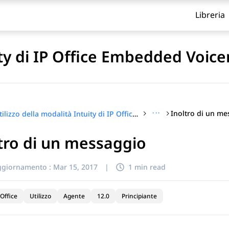
Libreria
ity di IP Office Embedded Voice
···
Inoltro di un m
Utilizzo della modalità Intuity di IP Office Embedded Voicemail
tro di un messaggio
itolo
ggiornamento :
Mar 15, 2017
|
1 min read
Office
Utilizzo
Agente
12.0
Principiante