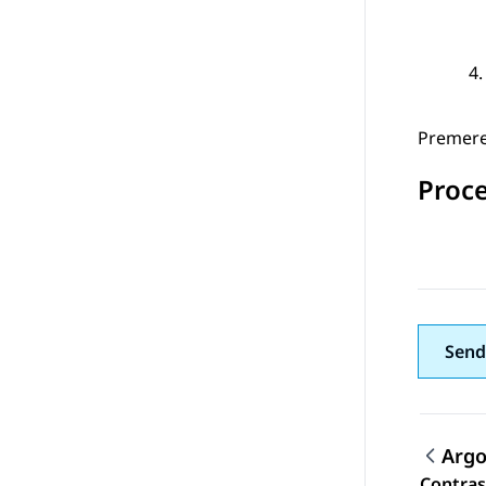
Premer
Proc
Send
Arg
Contras