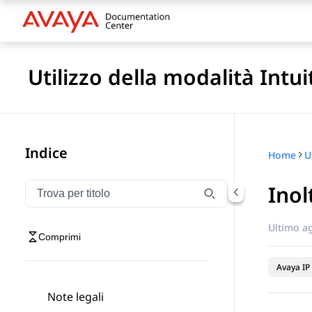
Utilizzo della modalità Intu
Indice
Home
Inol
Filtra la navigazione per titolo
Digitare per filtrare gli elementi di navigazione per t
Ultimo a
Comprimi
Avaya IP 
Note legali