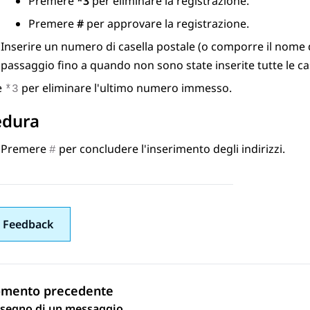
Premere
*3
per eliminare la registrazione.
Premere
#
per approvare la registrazione.
Inserire un numero di casella postale (o comporre il nome
passaggio fino a quando non sono state inserite tutte le case
e
per eliminare l'ultimo numero immesso.
*3
edura
Premere
per concludere l'inserimento degli indirizzi.
#
 Feedback
omento precedente
segno di un messaggio