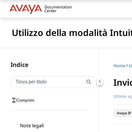
Utilizzo della modalità Intu
Indice
Home
Invi
Filtra la navigazione per titolo
Digitare per filtrare gli elementi di navigazione per t
Ultimo a
Comprimi
Avaya IP 
Note legali