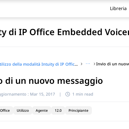
Libreria
ity di IP Office Embedded Voice
···
Invio di un nuo
Utilizzo della modalità Intuity di IP Office Embedded Voicemail
o di un nuovo messaggio
itolo
ggiornamento :
Mar 15, 2017
|
1 min read
Office
Utilizzo
Agente
12.0
Principiante