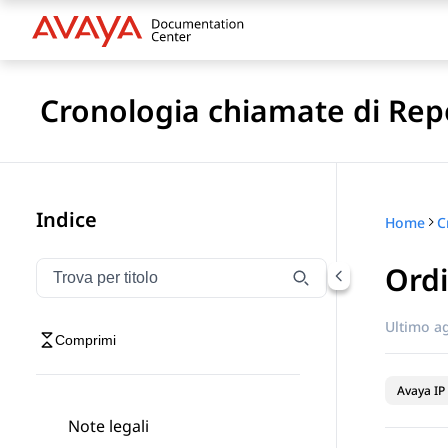
Cronologia chiamate di Report
Indice
Home
Ord
Filtra la navigazione per titolo
Digitare per filtrare gli elementi di navigazione per t
Ultimo a
Comprimi
Avaya IP 
Note legali