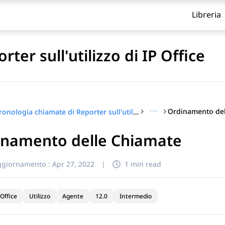
Libreria
er sull'utilizzo di IP Office
···
Ordinamento del
Cronologia chiamate di Reporter sull'utilizzo di IP Office
inamento delle Chiamate
itolo
ggiornamento :
Apr 27, 2022
|
1 min read
Office
Utilizzo
Agente
12.0
Intermedio