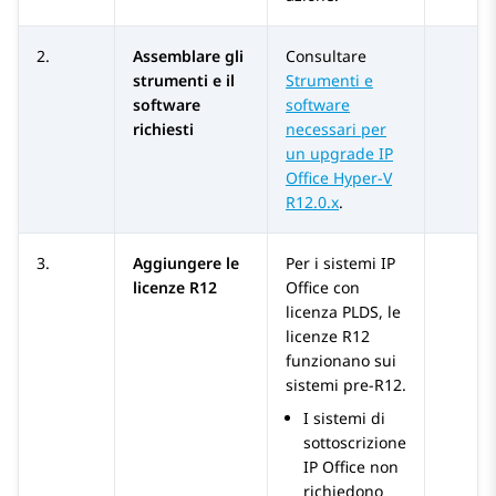
2.
Assemblare gli
Consultare
strumenti e il
Strumenti e
software
software
richiesti
necessari per
un upgrade IP
Office Hyper-V
R12.0.x
.
3.
Aggiungere le
Per i sistemi
IP
licenze R12
Office
con
licenza PLDS, le
licenze R12
funzionano sui
sistemi pre-R12.
I sistemi di
sottoscrizione
IP Office
non
richiedono