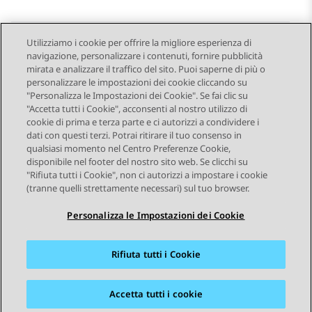
Utilizziamo i cookie per offrire la migliore esperienza di
navigazione, personalizzare i contenuti, fornire pubblicità
Send Feedback
mirata e analizzare il traffico del sito. Puoi saperne di più o
personalizzare le impostazioni dei cookie cliccando su
"Personalizza le Impostazioni dei Cookie". Se fai clic su
"Accetta tutti i Cookie", acconsenti al nostro utilizzo di
Argomento precedente
Argomento successivo
cookie di prima e terza parte e ci autorizzi a condividere i
Navigazione argomento
dati con questi terzi. Potrai ritirare il tuo consenso in
qualsiasi momento nel Centro Preferenze Cookie,
disponibile nel footer del nostro sito web. Se clicchi su
STAY CONNECTED
"Rifiuta tutti i Cookie", non ci autorizzi a impostare i cookie
(tranne quelli strettamente necessari) sul tuo browser.
Personalizza le Impostazioni dei Cookie
Rifiuta tutti i Cookie
Mappa del sito
Condizioni d'uso
Privacy
Politica sui cookie
Marchi commerciali
Accessibilità
Accetta tutti i cookie
© 2026 Avaya LLC