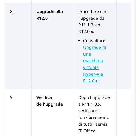
8.
Upgrade alla
Procedere con
R12.0
l'upgrade da
R11.1.3.x
a
R12.0.x
.
Consultare
Upgrade di
una
macchina
virtuale
Hyper-V a
R12.0.x
.
9.
Verifica
Dopo l'upgrade
dell'upgrade
a
R11.1.3.x
,
verificare il
funzionamento
di tutti i servizi
IP Office
.