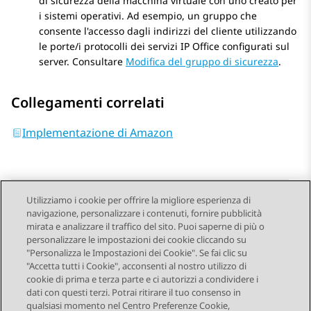
di sicurezza della macchina virtuale con uno creato per
i sistemi operativi. Ad esempio, un gruppo che
consente l'accesso dagli indirizzi del cliente utilizzando
le porte/i protocolli dei servizi
IP Office
configurati sul
server. Consultare
Modifica del gruppo di sicurezza
.
Collegamenti correlati
Implementazione di Amazon
Utilizziamo i cookie per offrire la migliore esperienza di
navigazione, personalizzare i contenuti, fornire pubblicità
Send Feedback
mirata e analizzare il traffico del sito. Puoi saperne di più o
personalizzare le impostazioni dei cookie cliccando su
"Personalizza le Impostazioni dei Cookie". Se fai clic su
"Accetta tutti i Cookie", acconsenti al nostro utilizzo di
Argomento precedente
Argomento successivo
cookie di prima e terza parte e ci autorizzi a condividere i
Navigazione argomento
dati con questi terzi. Potrai ritirare il tuo consenso in
qualsiasi momento nel Centro Preferenze Cookie,