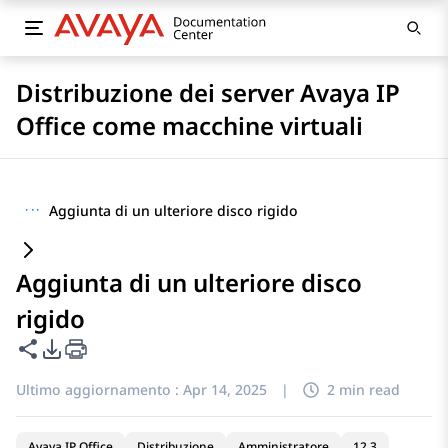
Distribuzione dei server Avaya IP
Office come macchine virtuali
···
Aggiunta di un ulteriore disco rigido
Aggiunta di un ulteriore disco
rigido
Condividi questa pagina
Opzioni di esportazione PDF
Ultimo aggiornamento :
Apr 14, 2025
|
2 min read
Avaya IP Office
Distribuzione
Amministratore
12.3