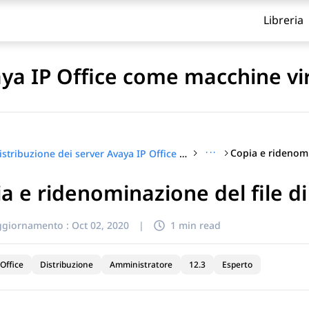
Libreria
aya IP Office come macchine vir
···
Distribuzione dei server Avaya IP Office come macchine virtuali
a e ridenominazione del file d
itolo
ggiornamento :
Oct 02, 2020
|
1 min read
Office
Distribuzione
Amministratore
12.3
Esperto