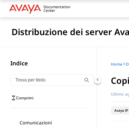
Distribuzione dei server Av
Indice
Home
Copi
Filtra la navigazione per titolo
Digitare per filtrare gli elementi di navigazione per t
Ultimo a
Comprimi
Avaya IP 
Comunicazioni