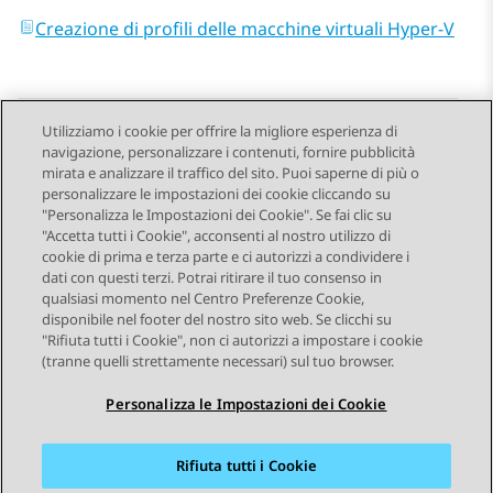
Creazione di profili delle macchine virtuali Hyper-V
Utilizziamo i cookie per offrire la migliore esperienza di
navigazione, personalizzare i contenuti, fornire pubblicità
Send Feedback
mirata e analizzare il traffico del sito. Puoi saperne di più o
personalizzare le impostazioni dei cookie cliccando su
"Personalizza le Impostazioni dei Cookie". Se fai clic su
"Accetta tutti i Cookie", acconsenti al nostro utilizzo di
Argomento precedente
Argomento successivo
cookie di prima e terza parte e ci autorizzi a condividere i
Navigazione argomento
dati con questi terzi. Potrai ritirare il tuo consenso in
qualsiasi momento nel Centro Preferenze Cookie,
disponibile nel footer del nostro sito web. Se clicchi su
STAY CONNECTED
"Rifiuta tutti i Cookie", non ci autorizzi a impostare i cookie
(tranne quelli strettamente necessari) sul tuo browser.
Personalizza le Impostazioni dei Cookie
Rifiuta tutti i Cookie