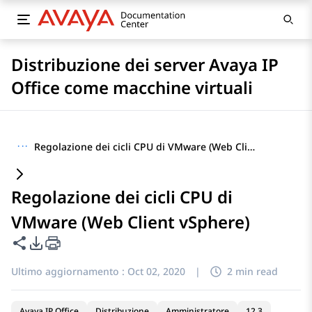
Distribuzione dei server Avaya IP
Office come macchine virtuali
···
Regolazione dei cicli CPU di VMware (Web Client vSphere)
Regolazione dei cicli CPU di
VMware (Web Client vSphere)
Condividi questa pagina
Opzioni di esportazione PDF
Ultimo aggiornamento :
Oct 02, 2020
|
2 min read
Avaya IP Office
Distribuzione
Amministratore
12.3