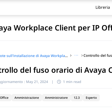
Libreria
vaya Workplace Client per IP Of
···
Note sull'installazione di Avaya Workplace Client per IP Office
rollo del fuso orario di Avaya 
itolo
ggiornamento :
May 21, 2024
|
1 min read
Office
Amministrazione
Amministratore
12.3
Esperto