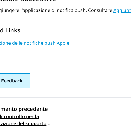
iungere l'applicazione di notifica push. Consultare
Aggiunta
d Links
zione delle notifiche push Apple
 Feedback
omento precedente
i controllo per la
gazione argomento
razione del supporto
otifiche push