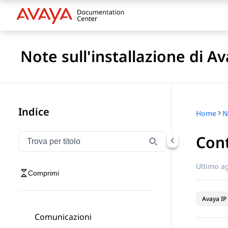
Note sull'installazione di A
Indice
Home
Cont
Filtra la navigazione per titolo
Digitare per filtrare gli elementi di navigazione per t
Ultimo a
Comprimi
Avaya IP 
Comunicazioni