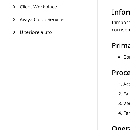
Client Workplace
Infor
Avaya Cloud Services
L'impost
corrisp
Ulteriore aiuto
Prima
Co
Proc
Ac
Far
Ve
Far
Opera