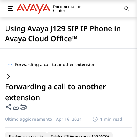
Using Avaya J129 SIP IP Phone in
Avaya Cloud Office™
···
Forwarding a call to another extension
Forwarding a call to another
extension
Condividi questa pagina
Opzioni di esportazione PDF
Ultimo aggiornamento :
Apr 16, 2024
|
1 min read
Telefoni e dispositivi
Telefoni IP Avaya serie J100 (ACO)