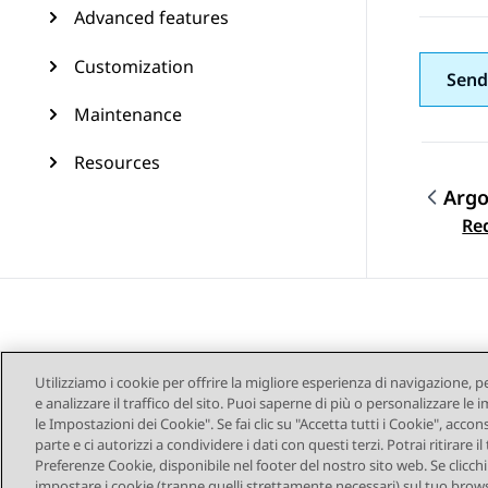
Advanced features
Customization
Send
Maintenance
Resources
Arg
Navi
Re
Utilizziamo i cookie per offrire la migliore esperienza di navigazione, p
e analizzare il traffico del sito. Puoi saperne di più o personalizzare l
le Impostazioni dei Cookie". Se fai clic su "Accetta tutti i Cookie", accon
parte e ci autorizzi a condividere i dati con questi terzi. Potrai ritirar
Mappa del sito
Co
Preferenze Cookie, disponibile nel footer del nostro sito web. Se clicchi s
impostare i cookie (tranne quelli strettamente necessari) sul tuo brows