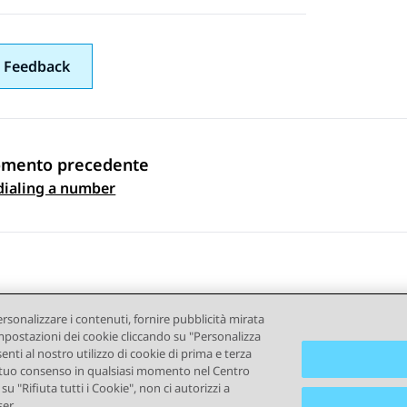
 Feedback
omento precedente
gazione argomento
dialing a number
ersonalizzare i contenuti, fornire pubblicità mirata
e impostazioni dei cookie cliccando su "Personalizza
senti al nostro utilizzo di cookie di prima e terza
e il tuo consenso in qualsiasi momento nel Centro
ndizioni d'uso
Privacy
Politica sui cookie
Marchi commercial
u "Rifiuta tutti i Cookie", non ci autorizzi a
er.