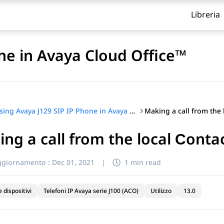
Libreria
ne in Avaya Cloud Office™
Using Avaya J129 SIP IP Phone in Avaya Cloud Office™
ng a call from the local Сontact
itolo
ggiornamento :
Dec 01, 2021
|
1 min read
e dispositivi
Telefoni IP Avaya serie J100 (ACO)
Utilizzo
13.0