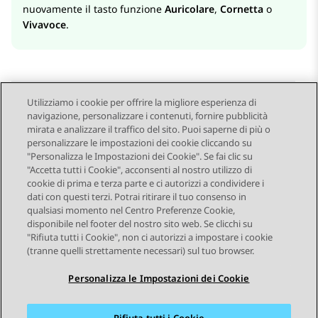
nuovamente il tasto funzione
Auricolare
,
Cornetta
o
Vivavoce
.
Utilizziamo i cookie per offrire la migliore esperienza di
navigazione, personalizzare i contenuti, fornire pubblicità
Send Feedback
mirata e analizzare il traffico del sito. Puoi saperne di più o
personalizzare le impostazioni dei cookie cliccando su
"Personalizza le Impostazioni dei Cookie". Se fai clic su
"Accetta tutti i Cookie", acconsenti al nostro utilizzo di
Argomento precedente
Argomento successivo
cookie di prima e terza parte e ci autorizzi a condividere i
Navigazione argomento
dati con questi terzi. Potrai ritirare il tuo consenso in
qualsiasi momento nel Centro Preferenze Cookie,
disponibile nel footer del nostro sito web. Se clicchi su
STAY CONNECTED
"Rifiuta tutti i Cookie", non ci autorizzi a impostare i cookie
(tranne quelli strettamente necessari) sul tuo browser.
Personalizza le Impostazioni dei Cookie