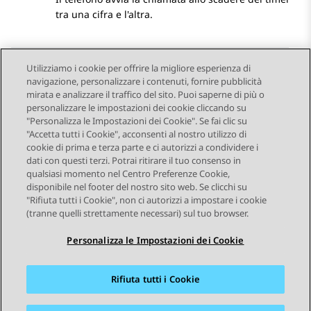
tra una cifra e l'altra.
Utilizziamo i cookie per offrire la migliore esperienza di
navigazione, personalizzare i contenuti, fornire pubblicità
Send Feedback
mirata e analizzare il traffico del sito. Puoi saperne di più o
personalizzare le impostazioni dei cookie cliccando su
"Personalizza le Impostazioni dei Cookie". Se fai clic su
"Accetta tutti i Cookie", acconsenti al nostro utilizzo di
Argomento precedente
Argomento successivo
cookie di prima e terza parte e ci autorizzi a condividere i
Navigazione argomento
dati con questi terzi. Potrai ritirare il tuo consenso in
qualsiasi momento nel Centro Preferenze Cookie,
disponibile nel footer del nostro sito web. Se clicchi su
STAY CONNECTED
"Rifiuta tutti i Cookie", non ci autorizzi a impostare i cookie
(tranne quelli strettamente necessari) sul tuo browser.
Personalizza le Impostazioni dei Cookie
Rifiuta tutti i Cookie
Mappa del sito
Condizioni d'uso
Privacy